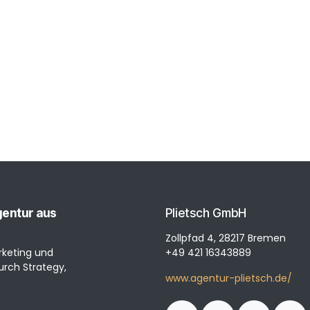
agentur aus
Plietsch GmbH
Zollpfad 4, 28217 Bremen
rketing und
+49 421 16343889
rch Strategy,
www.agentur-plietsch.de/